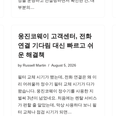
정을 운영하고 컨설팅하면서 확인한 건, 대
부분의…
웅진코웨이 고객센터, 전화
연결 기다림 대신 빠르고 쉬
운 해결책
by
Russell Martin
August 5, 2026
필터 교체 시기가 됐는데, 전화 연결은 왜 이
리 어려울까 정수기 필터 교체 시기가 다가
왔습니다. 웅진코웨이 정수기를 사용한 지
벌써 3년이 넘었네요. 처음에는 렌탈 서비스
가 편할 줄 알았는데, 막상 사용하다 보니 필
터 교체나 점검 시기가 되면…