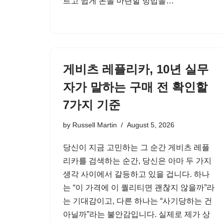
르고 쉽게 돈을 마련할 방법을…
게비츠 레플리카, 10년 실무
자가 말하는 구매 전 확인할
7가지 기준
by
Russell Martin
August 5, 2026
당신이 지금 고민하는 그 순간 게비츠 레플
리카를 검색하는 순간, 당신은 아마 두 가지
생각 사이에서 갈등하고 있을 겁니다. 하나
는 “이 가격에 이 퀄리티면 괜찮지 않을까”라
는 기대감이고, 다른 하나는 “사기당하는 건
아닐까”라는 불안감입니다. 실제로 제가 상