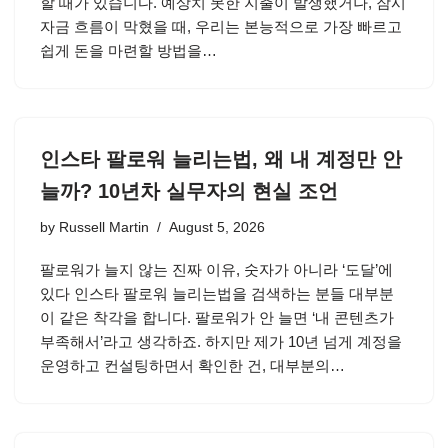
할 때가 있습니다. 예상치 못한 지출이 발생했거나, 잠시
자금 흐름이 막혔을 때, 우리는 본능적으로 가장 빠르고
쉽게 돈을 마련할 방법을…
인스타 팔로워 늘리는법, 왜 내 계정만 안
늘까? 10년차 실무자의 현실 조언
by
Russell Martin
August 5, 2026
팔로워가 늘지 않는 진짜 이유, 숫자가 아니라 ‘도달’에
있다 인스타 팔로워 늘리는법을 검색하는 분들 대부분
이 같은 착각을 합니다. 팔로워가 안 늘면 ‘내 콘텐츠가
부족해서’라고 생각하죠. 하지만 제가 10년 넘게 계정을
운영하고 컨설팅하면서 확인한 건, 대부분의…