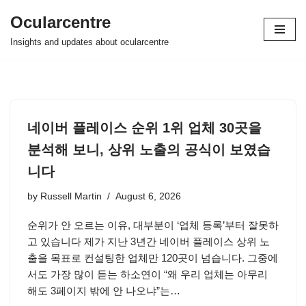
Ocularcentre
Skip
Insights and updates about ocularcentre
to
content
네이버 플레이스 순위 1위 업체 30곳을
분석해 보니, 상위 노출의 공식이 보였습
니다
by
Russell Martin
August 6, 2026
순위가 안 오르는 이유, 대부분이 ‘업체 등록’부터 잘못하
고 있습니다 제가 지난 3년간 네이버 플레이스 상위 노
출을 목표로 컨설팅한 업체만 120곳이 넘습니다. 그중에
서도 가장 많이 듣는 하소연이 “왜 우리 업체는 아무리
해도 3페이지 밖에 안 나오냐”는…