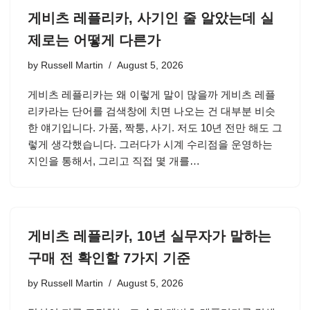
게비츠 레플리카, 사기인 줄 알았는데 실
제로는 어떻게 다른가
by
Russell Martin
August 5, 2026
게비츠 레플리카는 왜 이렇게 말이 많을까 게비츠 레플
리카라는 단어를 검색창에 치면 나오는 건 대부분 비슷
한 얘기입니다. 가품, 짝퉁, 사기. 저도 10년 전만 해도 그
렇게 생각했습니다. 그러다가 시계 수리점을 운영하는
지인을 통해서, 그리고 직접 몇 개를…
게비츠 레플리카, 10년 실무자가 말하는
구매 전 확인할 7가지 기준
by
Russell Martin
August 5, 2026