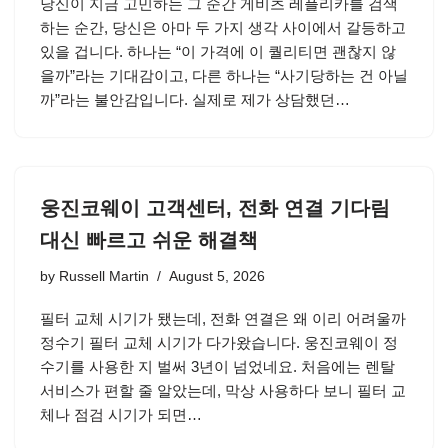
당신이 지금 고민하는 그 순간 게비츠 레플리카를 검색
하는 순간, 당신은 아마 두 가지 생각 사이에서 갈등하고
있을 겁니다. 하나는 “이 가격에 이 퀄리티면 괜찮지 않
을까”라는 기대감이고, 다른 하나는 “사기당하는 건 아닐
까”라는 불안감입니다. 실제로 제가 상담했던…
웅진코웨이 고객센터, 전화 연결 기다림
대신 빠르고 쉬운 해결책
by
Russell Martin
August 5, 2026
필터 교체 시기가 됐는데, 전화 연결은 왜 이리 어려울까
정수기 필터 교체 시기가 다가왔습니다. 웅진코웨이 정
수기를 사용한 지 벌써 3년이 넘었네요. 처음에는 렌탈
서비스가 편할 줄 알았는데, 막상 사용하다 보니 필터 교
체나 점검 시기가 되면…