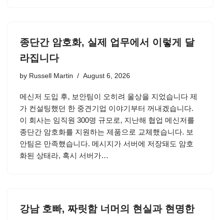
종단간 암호화, 실제 업무에서 이렇게 달
라집니다
by
Russell Martin
August 6, 2026
메신저 도입 후, 보안팀이 오히려 울상을 지었습니다 제
가 컨설팅했던 한 중견기업 이야기부터 꺼내겠습니다.
이 회사는 임직원 300명 규모로, 지난해 협업 메신저를
종단간 암호화를 지원하는 제품으로 교체했습니다. 보
안팀은 만족했습니다. 메시지가 서버에 저장돼도 암호
화된 상태라, 혹시 서버가…
강남 호빠, 짜릿함 너머의 현실과 현명한