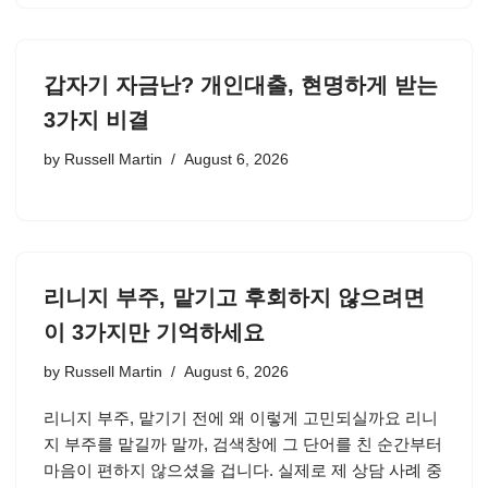
갑자기 자금난? 개인대출, 현명하게 받는
3가지 비결
by
Russell Martin
August 6, 2026
리니지 부주, 맡기고 후회하지 않으려면
이 3가지만 기억하세요
by
Russell Martin
August 6, 2026
리니지 부주, 맡기기 전에 왜 이렇게 고민되실까요 리니
지 부주를 맡길까 말까, 검색창에 그 단어를 친 순간부터
마음이 편하지 않으셨을 겁니다. 실제로 제 상담 사례 중