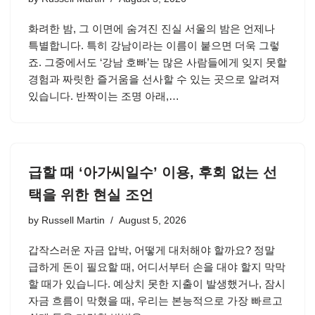
화려한 밤, 그 이면에 숨겨진 진실 서울의 밤은 언제나
특별합니다. 특히 강남이라는 이름이 붙으면 더욱 그렇
죠. 그중에서도 ‘강남 호빠’는 많은 사람들에게 잊지 못할
경험과 짜릿한 즐거움을 선사할 수 있는 곳으로 알려져
있습니다. 반짝이는 조명 아래,…
급할 때 ‘아가씨일수’ 이용, 후회 없는 선
택을 위한 현실 조언
by
Russell Martin
August 5, 2026
갑작스러운 자금 압박, 어떻게 대처해야 할까요? 정말
급하게 돈이 필요할 때, 어디서부터 손을 대야 할지 막막
할 때가 있습니다. 예상치 못한 지출이 발생했거나, 잠시
자금 흐름이 막혔을 때, 우리는 본능적으로 가장 빠르고