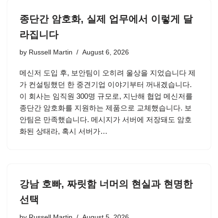
종단간 암호화, 실제 업무에서 이렇게 달
라집니다
by
Russell Martin
August 6, 2026
메신저 도입 후, 보안팀이 오히려 울상을 지었습니다 제
가 컨설팅했던 한 중견기업 이야기부터 꺼내겠습니다.
이 회사는 임직원 300명 규모로, 지난해 협업 메신저를
종단간 암호화를 지원하는 제품으로 교체했습니다. 보
안팀은 만족했습니다. 메시지가 서버에 저장돼도 암호
화된 상태라, 혹시 서버가…
강남 호빠, 짜릿함 너머의 현실과 현명한
선택
by
Russell Martin
August 5, 2026