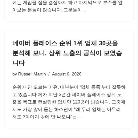
에는 게임을 접을 결심까지 하고 마지막으로 부주를 알
아보는 분들이 많습니다. 그분들이…
네이버 플레이스 순위 1위 업체 30곳을
분석해 보니, 상위 노출의 공식이 보였습
니다
by
Russell Martin
August 6, 2026
순위가 안 오르는 이유, 대부분이 ‘업체 등록’부터 잘못하
고 있습니다 제가 지난 3년간 네이버 플레이스 상위 노
출을 목표로 컨설팅한 업체만 120곳이 넘습니다. 그중에
서도 가장 많이 듣는 하소연이 “왜 우리 업체는 아무리
해도 3페이지 밖에 안 나오냐”는…