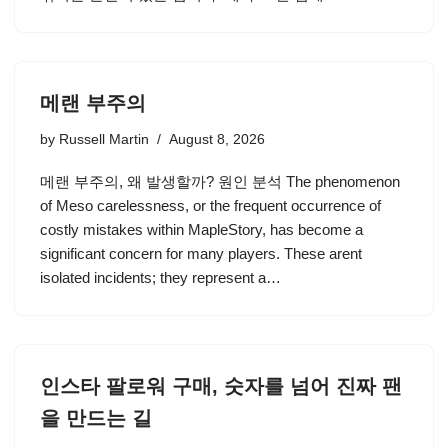
메랜 부주의
by
Russell Martin
August 8, 2026
메랜 부주의, 왜 발생할까? 원인 분석 The phenomenon
of Meso carelessness, or the frequent occurrence of
costly mistakes within MapleStory, has become a
significant concern for many players. These arent
isolated incidents; they represent a…
인스타 팔로워 구매, 숫자를 넘어 진짜 팬
을 만드는 길