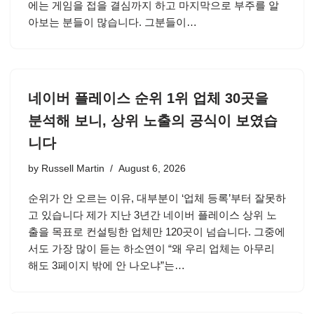
에는 게임을 접을 결심까지 하고 마지막으로 부주를 알
아보는 분들이 많습니다. 그분들이…
네이버 플레이스 순위 1위 업체 30곳을
분석해 보니, 상위 노출의 공식이 보였습
니다
by
Russell Martin
August 6, 2026
순위가 안 오르는 이유, 대부분이 ‘업체 등록’부터 잘못하
고 있습니다 제가 지난 3년간 네이버 플레이스 상위 노
출을 목표로 컨설팅한 업체만 120곳이 넘습니다. 그중에
서도 가장 많이 듣는 하소연이 “왜 우리 업체는 아무리
해도 3페이지 밖에 안 나오냐”는…