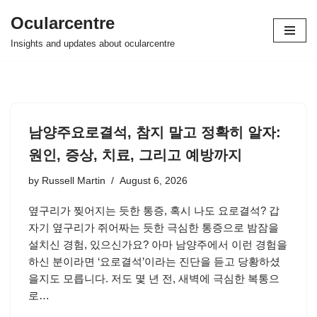
Ocularcentre
Skip
Insights and updates about ocularcentre
to
content
남양주요로결석, 참지 말고 정확히 알자:
원인, 증상, 치료, 그리고 예방까지
by
Russell Martin
August 6, 2026
옆구리가 찢어지는 듯한 통증, 혹시 나도 요로결석? 갑
자기 옆구리가 쥐어짜는 듯한 극심한 통증으로 밤잠을
설치신 경험, 있으신가요? 아마 남양주에서 이런 경험을
하신 분이라면 ‘요로결석’이라는 진단을 듣고 당황하셨
을지도 모릅니다. 저도 몇 년 전, 새벽에 극심한 복통으
로…