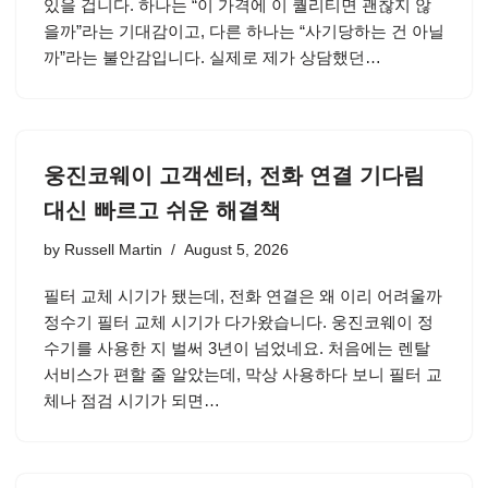
있을 겁니다. 하나는 “이 가격에 이 퀄리티면 괜찮지 않
을까”라는 기대감이고, 다른 하나는 “사기당하는 건 아닐
까”라는 불안감입니다. 실제로 제가 상담했던…
웅진코웨이 고객센터, 전화 연결 기다림
대신 빠르고 쉬운 해결책
by
Russell Martin
August 5, 2026
필터 교체 시기가 됐는데, 전화 연결은 왜 이리 어려울까
정수기 필터 교체 시기가 다가왔습니다. 웅진코웨이 정
수기를 사용한 지 벌써 3년이 넘었네요. 처음에는 렌탈
서비스가 편할 줄 알았는데, 막상 사용하다 보니 필터 교
체나 점검 시기가 되면…