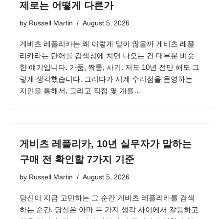
제로는 어떻게 다른가
by
Russell Martin
August 5, 2026
게비츠 레플리카는 왜 이렇게 말이 많을까 게비츠 레플
리카라는 단어를 검색창에 치면 나오는 건 대부분 비슷
한 얘기입니다. 가품, 짝퉁, 사기. 저도 10년 전만 해도 그
렇게 생각했습니다. 그러다가 시계 수리점을 운영하는
지인을 통해서, 그리고 직접 몇 개를…
게비츠 레플리카, 10년 실무자가 말하는
구매 전 확인할 7가지 기준
by
Russell Martin
August 5, 2026
당신이 지금 고민하는 그 순간 게비츠 레플리카를 검색
하는 순간, 당신은 아마 두 가지 생각 사이에서 갈등하고