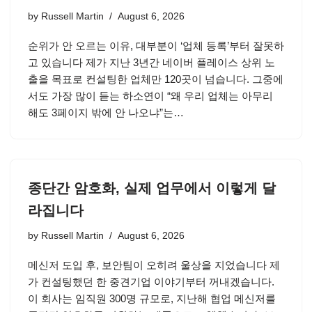
by
Russell Martin
August 6, 2026
순위가 안 오르는 이유, 대부분이 ‘업체 등록’부터 잘못하
고 있습니다 제가 지난 3년간 네이버 플레이스 상위 노
출을 목표로 컨설팅한 업체만 120곳이 넘습니다. 그중에
서도 가장 많이 듣는 하소연이 “왜 우리 업체는 아무리
해도 3페이지 밖에 안 나오냐”는…
종단간 암호화, 실제 업무에서 이렇게 달
라집니다
by
Russell Martin
August 6, 2026
메신저 도입 후, 보안팀이 오히려 울상을 지었습니다 제
가 컨설팅했던 한 중견기업 이야기부터 꺼내겠습니다.
이 회사는 임직원 300명 규모로, 지난해 협업 메신저를