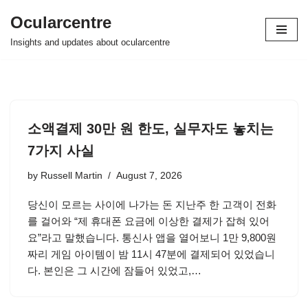
Ocularcentre
Skip
Insights and updates about ocularcentre
to
content
소액결제 30만 원 한도, 실무자도 놓치는
7가지 사실
by
Russell Martin
August 7, 2026
당신이 모르는 사이에 나가는 돈 지난주 한 고객이 전화
를 걸어와 “제 휴대폰 요금에 이상한 결제가 잡혀 있어
요”라고 말했습니다. 통신사 앱을 열어보니 1만 9,800원
짜리 게임 아이템이 밤 11시 47분에 결제되어 있었습니
다. 본인은 그 시간에 잠들어 있었고,…