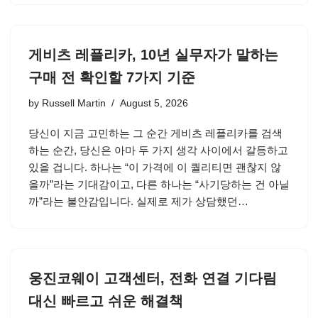
게비츠 레플리카, 10년 실무자가 말하는
구매 전 확인할 7가지 기준
by
Russell Martin
August 5, 2026
당신이 지금 고민하는 그 순간 게비츠 레플리카를 검색
하는 순간, 당신은 아마 두 가지 생각 사이에서 갈등하고
있을 겁니다. 하나는 “이 가격에 이 퀄리티면 괜찮지 않
을까”라는 기대감이고, 다른 하나는 “사기당하는 건 아닐
까”라는 불안감입니다. 실제로 제가 상담했던…
웅진코웨이 고객센터, 전화 연결 기다림
대신 빠르고 쉬운 해결책