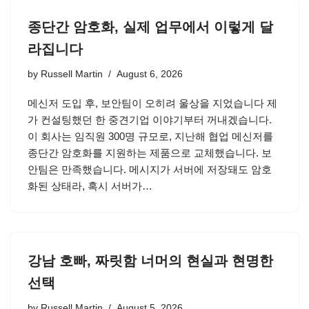
종단간 암호화, 실제 업무에서 이렇게 달
라집니다
by
Russell Martin
August 6, 2026
메신저 도입 후, 보안팀이 오히려 울상을 지었습니다 제
가 컨설팅했던 한 중견기업 이야기부터 꺼내겠습니다.
이 회사는 임직원 300명 규모로, 지난해 협업 메신저를
종단간 암호화를 지원하는 제품으로 교체했습니다. 보
안팀은 만족했습니다. 메시지가 서버에 저장돼도 암호
화된 상태라, 혹시 서버가…
강남 호빠, 짜릿함 너머의 현실과 현명한
선택
by
Russell Martin
August 5, 2026