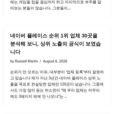
에는 게임을 접을 결심까지 하고 마지막으로 부주를 알
아보는 분들이 많습니다. 그분들이…
네이버 플레이스 순위 1위 업체 30곳을
분석해 보니, 상위 노출의 공식이 보였습
니다
by
Russell Martin
August 6, 2026
순위가 안 오르는 이유, 대부분이 ‘업체 등록’부터 잘못하
고 있습니다 제가 지난 3년간 네이버 플레이스 상위 노
출을 목표로 컨설팅한 업체만 120곳이 넘습니다. 그중에
서도 가장 많이 듣는 하소연이 “왜 우리 업체는 아무리
해도 3페이지 밖에 안 나오냐”는…