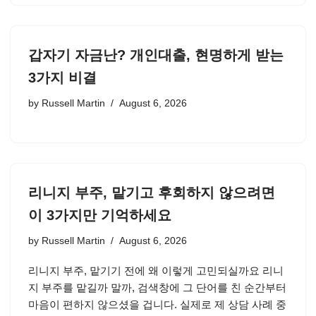
갑자기 자금난? 개인대출, 현명하게 받는
3가지 비결
by
Russell Martin
August 6, 2026
리니지 부주, 맡기고 후회하지 않으려면
이 3가지만 기억하세요
by
Russell Martin
August 6, 2026
리니지 부주, 맡기기 전에 왜 이렇게 고민되실까요 리니
지 부주를 맡길까 말까, 검색창에 그 단어를 친 순간부터
마음이 편하지 않으셨을 겁니다. 실제로 제 상담 사례 중