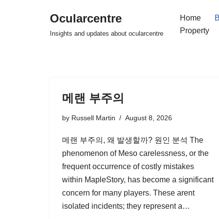
Ocularcentre
Home
B
Skip
Property
Insights and updates about ocularcentre
to
content
메랜 부주의
by
Russell Martin
August 8, 2026
메랜 부주의, 왜 발생할까? 원인 분석 The
phenomenon of Meso carelessness, or the
frequent occurrence of costly mistakes
within MapleStory, has become a significant
concern for many players. These arent
isolated incidents; they represent a…