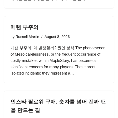
메랜 부주의
by
Russell Martin
August 8, 2026
메랜 부주의, 왜 발생할까? 원인 분석 The phenomenon
of Meso carelessness, or the frequent occurrence of
costly mistakes within MapleStory, has become a
significant concern for many players. These arent
isolated incidents; they represent a…
인스타 팔로워 구매, 숫자를 넘어 진짜 팬
을 만드는 길