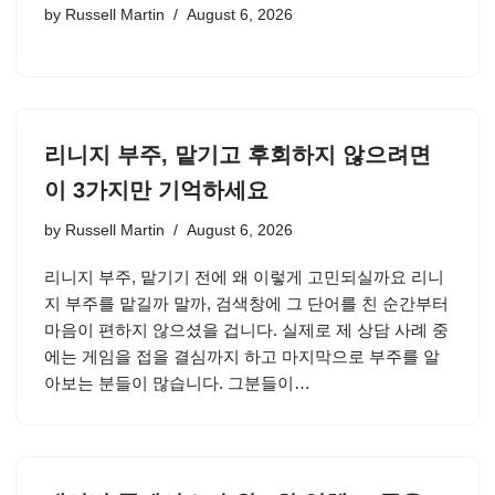
by
Russell Martin
August 6, 2026
리니지 부주, 맡기고 후회하지 않으려면
이 3가지만 기억하세요
by
Russell Martin
August 6, 2026
리니지 부주, 맡기기 전에 왜 이렇게 고민되실까요 리니
지 부주를 맡길까 말까, 검색창에 그 단어를 친 순간부터
마음이 편하지 않으셨을 겁니다. 실제로 제 상담 사례 중
에는 게임을 접을 결심까지 하고 마지막으로 부주를 알
아보는 분들이 많습니다. 그분들이…