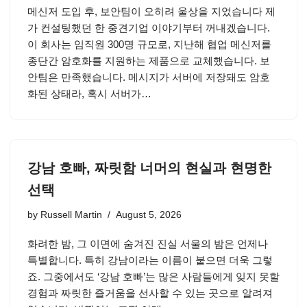
메신저 도입 후, 보안팀이 오히려 울상을 지었습니다 제
가 컨설팅했던 한 중견기업 이야기부터 꺼내겠습니다.
이 회사는 임직원 300명 규모로, 지난해 협업 메신저를
종단간 암호화를 지원하는 제품으로 교체했습니다. 보
안팀은 만족했습니다. 메시지가 서버에 저장돼도 암호
화된 상태라, 혹시 서버가…
강남 호빠, 짜릿함 너머의 현실과 현명한
선택
by
Russell Martin
August 5, 2026
화려한 밤, 그 이면에 숨겨진 진실 서울의 밤은 언제나
특별합니다. 특히 강남이라는 이름이 붙으면 더욱 그렇
죠. 그중에서도 ‘강남 호빠’는 많은 사람들에게 잊지 못할
경험과 짜릿한 즐거움을 선사할 수 있는 곳으로 알려져