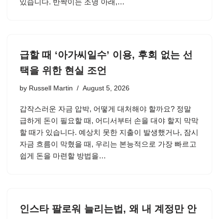
있습니다. 반짝이는 조명 아래,…
급할 때 ‘아가씨일수’ 이용, 후회 없는 선
택을 위한 현실 조언
by
Russell Martin
August 5, 2026
갑작스러운 자금 압박, 어떻게 대처해야 할까요? 정말
급하게 돈이 필요할 때, 어디서부터 손을 대야 할지 막막
할 때가 있습니다. 예상치 못한 지출이 발생했거나, 잠시
자금 흐름이 막혔을 때, 우리는 본능적으로 가장 빠르고
쉽게 돈을 마련할 방법을…
인스타 팔로워 늘리는법, 왜 내 계정만 안