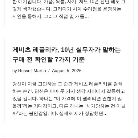
한 얘기입니다. 가품, 짝퉁, 사기. 저도 10년 전만 해도 그
렇게 생각했습니다. 그러다가 시계 수리점을 운영하는
지인을 통해서, 그리고 직접 몇 개를…
게비츠 레플리카, 10년 실무자가 말하는
구매 전 확인할 7가지 기준
by
Russell Martin
August 5, 2026
당신이 지금 고민하는 그 순간 게비츠 레플리카를 검색
하는 순간, 당신은 아마 두 가지 생각 사이에서 갈등하고
있을 겁니다. 하나는 “이 가격에 이 퀄리티면 괜찮지 않
을까”라는 기대감이고, 다른 하나는 “사기당하는 건 아닐
까”라는 불안감입니다. 실제로 제가 상담했던…