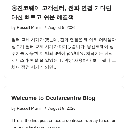
웅진코웨이 고객센터, 전화 연결 기다림
대신 빠르고 쉬운 해결책
by
Russell Martin
August 5, 2026
필터 교체 시기가 됐는데, 전화 연결은 왜 이리 어려울까
정수기 필터 교체 시기가 다가왔습니다. 웅진코웨이 정
수기를 사용한 지 벌써 3년이 넘었네요. 처음에는 렌탈
서비스가 편할 줄 알았는데, 막상 사용하다 보니 필터 교
체나 점검 시기가 되면…
Welcome to Ocularcentre Blog
by
Russell Martin
August 5, 2026
This is the first post on ocularcentre.com. Stay tuned for
more content coming soon.