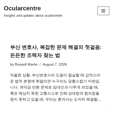
Ocularcentre
Skip
Insights and updates about ocularcentre
to
content
부산 변호사, 복잡한 문제 해결의 첫걸음:
든든한 조력자 찾는 법
by
Russell Martin
August 7, 2026
억울한 상황, 부산변호사의 도움이 절실할 때 갑작스러
운 법적 분쟁에 휘말리면 누구라도 당황스럽기 마련입
니다. 계약금 반환 문제로 임대인과 다투게 되었을 때,
혹은 예상치 못한 교통사고로 인해 상대방과 합의점을
찾지 못하고 있을 때, 우리는 혼자서는 도저히 해결할…