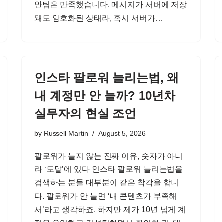
안팀은 만족했습니다. 메시지가 서버에 저장
돼도 암호화된 상태라, 혹시 서버가…
인스타 팔로워 늘리는법, 왜
내 계정만 안 늘까? 10년차
실무자의 현실 조언
by
Russell Martin
August 5, 2026
팔로워가 늘지 않는 진짜 이유, 숫자가 아니
라 ‘도달’에 있다 인스타 팔로워 늘리는법을
검색하는 분들 대부분이 같은 착각을 합니
다. 팔로워가 안 늘면 ‘내 콘텐츠가 부족해
서’라고 생각하죠. 하지만 제가 10년 넘게 계