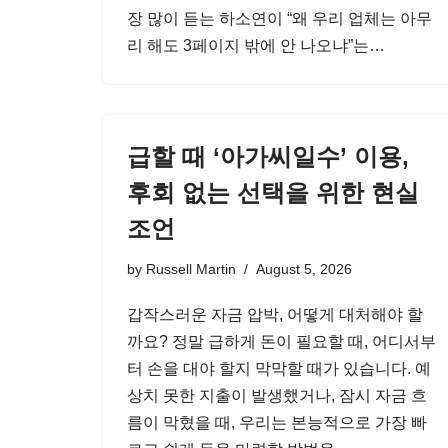
장 많이 듣는 하소연이 “왜 우리 업체는 아무
리 해도 3페이지 밖에 안 나오냐”는…
급할 때 ‘아가씨일수’ 이용,
후회 없는 선택을 위한 현실
조언
by
Russell Martin
August 5, 2026
갑작스러운 자금 압박, 어떻게 대처해야 할
까요? 정말 급하게 돈이 필요할 때, 어디서부
터 손을 대야 할지 막막할 때가 있습니다. 예
상치 못한 지출이 발생했거나, 잠시 자금 흐
름이 막혔을 때, 우리는 본능적으로 가장 빠