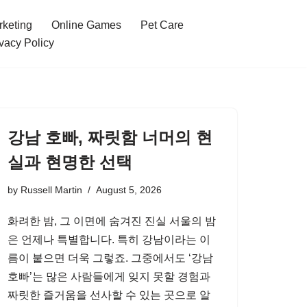
rketing
Online Games
Pet Care
vacy Policy
강남 호빠, 짜릿함 너머의 현
실과 현명한 선택
by
Russell Martin
August 5, 2026
화려한 밤, 그 이면에 숨겨진 진실 서울의 밤
은 언제나 특별합니다. 특히 강남이라는 이
름이 붙으면 더욱 그렇죠. 그중에서도 ‘강남
호빠’는 많은 사람들에게 잊지 못할 경험과
짜릿한 즐거움을 선사할 수 있는 곳으로 알