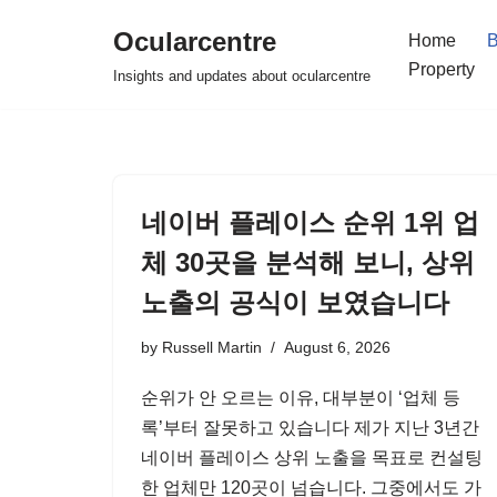
Ocularcentre
Home
B
Skip
Property
Insights and updates about ocularcentre
to
content
네이버 플레이스 순위 1위 업
체 30곳을 분석해 보니, 상위
노출의 공식이 보였습니다
by
Russell Martin
August 6, 2026
순위가 안 오르는 이유, 대부분이 ‘업체 등
록’부터 잘못하고 있습니다 제가 지난 3년간
네이버 플레이스 상위 노출을 목표로 컨설팅
한 업체만 120곳이 넘습니다. 그중에서도 가