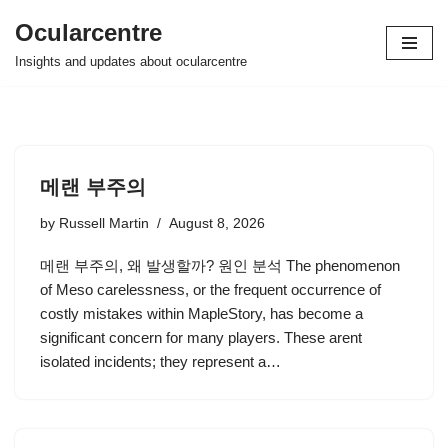
Ocularcentre
Skip
Insights and updates about ocularcentre
to
content
메랜 부주의
by
Russell Martin
August 8, 2026
메랜 부주의, 왜 발생할까? 원인 분석 The phenomenon
of Meso carelessness, or the frequent occurrence of
costly mistakes within MapleStory, has become a
significant concern for many players. These arent
isolated incidents; they represent a…