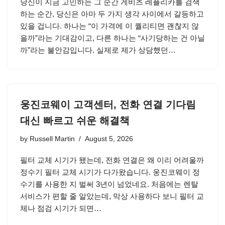
당신이 지금 고민하는 그 순간 게비츠 레플리카를 검색
하는 순간, 당신은 아마 두 가지 생각 사이에서 갈등하고
있을 겁니다. 하나는 “이 가격에 이 퀄리티면 괜찮지 않
을까”라는 기대감이고, 다른 하나는 “사기당하는 건 아닐
까”라는 불안감입니다. 실제로 제가 상담했던…
웅진코웨이 고객센터, 전화 연결 기다림
대신 빠르고 쉬운 해결책
by
Russell Martin
August 5, 2026
필터 교체 시기가 됐는데, 전화 연결은 왜 이리 어려울까
정수기 필터 교체 시기가 다가왔습니다. 웅진코웨이 정
수기를 사용한 지 벌써 3년이 넘었네요. 처음에는 렌탈
서비스가 편할 줄 알았는데, 막상 사용하다 보니 필터 교
체나 점검 시기가 되면…