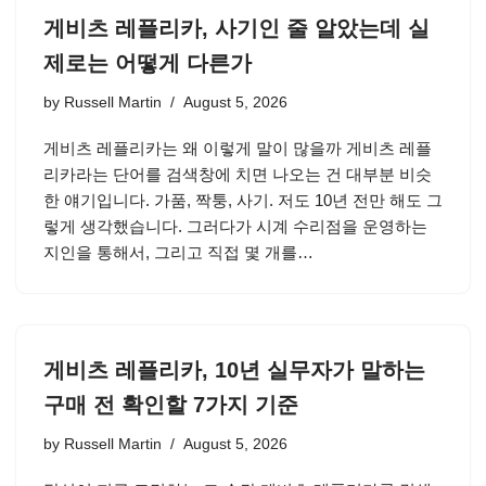
게비츠 레플리카, 사기인 줄 알았는데 실
제로는 어떻게 다른가
by
Russell Martin
August 5, 2026
게비츠 레플리카는 왜 이렇게 말이 많을까 게비츠 레플
리카라는 단어를 검색창에 치면 나오는 건 대부분 비슷
한 얘기입니다. 가품, 짝퉁, 사기. 저도 10년 전만 해도 그
렇게 생각했습니다. 그러다가 시계 수리점을 운영하는
지인을 통해서, 그리고 직접 몇 개를…
게비츠 레플리카, 10년 실무자가 말하는
구매 전 확인할 7가지 기준
by
Russell Martin
August 5, 2026