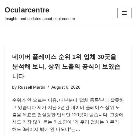
Ocularcentre
Skip
Insights and updates about ocularcentre
to
content
네이버 플레이스 순위 1위 업체 30곳을
분석해 보니, 상위 노출의 공식이 보였습
니다
by
Russell Martin
August 6, 2026
순위가 안 오르는 이유, 대부분이 ‘업체 등록’부터 잘못하
고 있습니다 제가 지난 3년간 네이버 플레이스 상위 노
출을 목표로 컨설팅한 업체만 120곳이 넘습니다. 그중에
서도 가장 많이 듣는 하소연이 “왜 우리 업체는 아무리
해도 3페이지 밖에 안 나오냐”는…