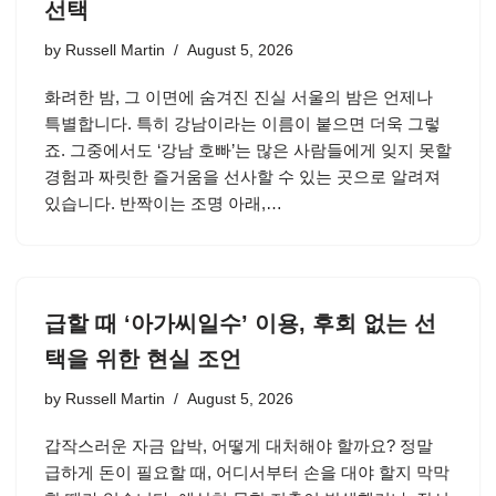
선택
by
Russell Martin
August 5, 2026
화려한 밤, 그 이면에 숨겨진 진실 서울의 밤은 언제나
특별합니다. 특히 강남이라는 이름이 붙으면 더욱 그렇
죠. 그중에서도 ‘강남 호빠’는 많은 사람들에게 잊지 못할
경험과 짜릿한 즐거움을 선사할 수 있는 곳으로 알려져
있습니다. 반짝이는 조명 아래,…
급할 때 ‘아가씨일수’ 이용, 후회 없는 선
택을 위한 현실 조언
by
Russell Martin
August 5, 2026
갑작스러운 자금 압박, 어떻게 대처해야 할까요? 정말
급하게 돈이 필요할 때, 어디서부터 손을 대야 할지 막막