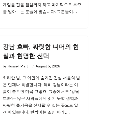
게임을 접을 결심까지 하고 마지막으로 부주
를 알아보는 분들이 많습니다. 그분들이…
강남 호빠, 짜릿함 너머의 현
실과 현명한 선택
by
Russell Martin
August 5, 2026
화려한 밤, 그 이면에 숨겨진 진실 서울의 밤
은 언제나 특별합니다. 특히 강남이라는 이
름이 붙으면 더욱 그렇죠. 그중에서도 ‘강남
호빠’는 많은 사람들에게 잊지 못할 경험과
짜릿한 즐거움을 선사할 수 있는 곳으로 알
려져 있습니다. 반짝이는 조명 아래,…