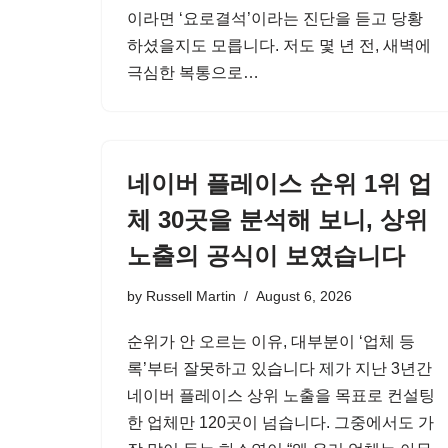
이라면 ‘요로결석’이라는 진단을 듣고 당황
하셨을지도 모릅니다. 저도 몇 년 전, 새벽에
극심한 복통으로…
네이버 플레이스 순위 1위 업
체 30곳을 분석해 보니, 상위
노출의 공식이 보였습니다
by
Russell Martin
August 6, 2026
순위가 안 오르는 이유, 대부분이 ‘업체 등
록’부터 잘못하고 있습니다 제가 지난 3년간
네이버 플레이스 상위 노출을 목표로 컨설팅
한 업체만 120곳이 넘습니다. 그중에서도 가