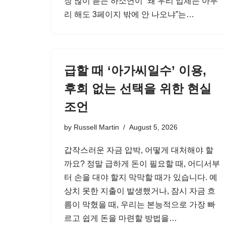
장 많이 듣는 하소연이 “왜 우리 업체는 아무
리 해도 3페이지 밖에 안 나오냐”는…
급할 때 ‘아가씨일수’ 이용,
후회 없는 선택을 위한 현실
조언
by
Russell Martin
August 5, 2026
갑작스러운 자금 압박, 어떻게 대처해야 할
까요? 정말 급하게 돈이 필요할 때, 어디서부
터 손을 대야 할지 막막할 때가 있습니다. 예
상치 못한 지출이 발생했거나, 잠시 자금 흐
름이 막혔을 때, 우리는 본능적으로 가장 빠
르고 쉽게 돈을 마련할 방법을…