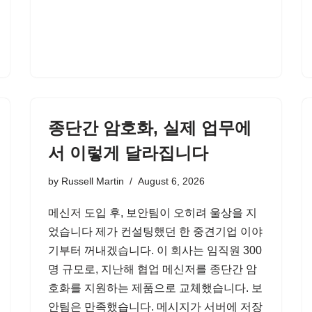
종단간 암호화, 실제 업무에
서 이렇게 달라집니다
by
Russell Martin
August 6, 2026
메신저 도입 후, 보안팀이 오히려 울상을 지
었습니다 제가 컨설팅했던 한 중견기업 이야
기부터 꺼내겠습니다. 이 회사는 임직원 300
명 규모로, 지난해 협업 메신저를 종단간 암
호화를 지원하는 제품으로 교체했습니다. 보
안팀은 만족했습니다. 메시지가 서버에 저장