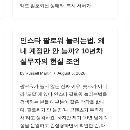
돼도 암호화된 상태라, 혹시 서버가…
인스타 팔로워 늘리는법, 왜
내 계정만 안 늘까? 10년차
실무자의 현실 조언
by
Russell Martin
August 5, 2026
팔로워가 늘지 않는 진짜 이유, 숫자가 아니
라 ‘도달’에 있다 인스타 팔로워 늘리는법을
검색하는 분들 대부분이 같은 착각을 합니
다. 팔로워가 안 늘면 ‘내 콘텐츠가 부족해
서’라고 생각하죠. 하지만 제가 10년 넘게 계
정을 운영하고 컨설팅하면서 확인한 건, 대