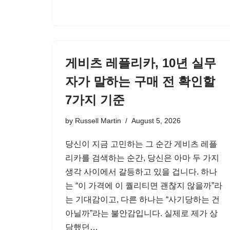
게비츠 레플리카, 10년 실무
자가 말하는 구매 전 확인할
7가지 기준
by
Russell Martin
August 5, 2026
당신이 지금 고민하는 그 순간 게비츠 레플
리카를 검색하는 순간, 당신은 아마 두 가지
생각 사이에서 갈등하고 있을 겁니다. 하나
는 “이 가격에 이 퀄리티면 괜찮지 않을까”라
는 기대감이고, 다른 하나는 “사기당하는 건
아닐까”라는 불안감입니다. 실제로 제가 상
담했던…