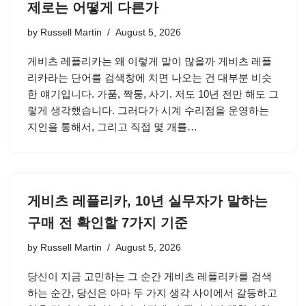
제로는 어떻게 다른가
by
Russell Martin
August 5, 2026
게비츠 레플리카는 왜 이렇게 말이 많을까 게비츠 레플
리카라는 단어를 검색창에 치면 나오는 건 대부분 비슷
한 얘기입니다. 가품, 짝퉁, 사기. 저도 10년 전만 해도 그
렇게 생각했습니다. 그러다가 시계 수리점을 운영하는
지인을 통해서, 그리고 직접 몇 개를…
게비츠 레플리카, 10년 실무자가 말하는
구매 전 확인할 7가지 기준
by
Russell Martin
August 5, 2026
당신이 지금 고민하는 그 순간 게비츠 레플리카를 검색
하는 순간, 당신은 아마 두 가지 생각 사이에서 갈등하고