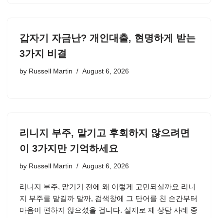
갑자기 자금난? 개인대출, 현명하게 받는
3가지 비결
by
Russell Martin
August 6, 2026
리니지 부주, 맡기고 후회하지 않으려면
이 3가지만 기억하세요
by
Russell Martin
August 6, 2026
리니지 부주, 맡기기 전에 왜 이렇게 고민되실까요 리니
지 부주를 맡길까 말까, 검색창에 그 단어를 친 순간부터
마음이 편하지 않으셨을 겁니다. 실제로 제 상담 사례 중