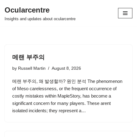
Ocularcentre
Skip
Insights and updates about ocularcentre
to
content
메랜 부주의
by
Russell Martin
August 8, 2026
메랜 부주의, 왜 발생할까? 원인 분석 The phenomenon
of Meso carelessness, or the frequent occurrence of
costly mistakes within MapleStory, has become a
significant concern for many players. These arent
isolated incidents; they represent a…