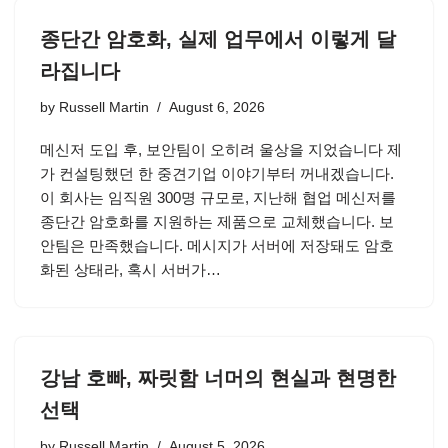
종단간 암호화, 실제 업무에서 이렇게 달
라집니다
by
Russell Martin
August 6, 2026
메신저 도입 후, 보안팀이 오히려 울상을 지었습니다 제
가 컨설팅했던 한 중견기업 이야기부터 꺼내겠습니다.
이 회사는 임직원 300명 규모로, 지난해 협업 메신저를
종단간 암호화를 지원하는 제품으로 교체했습니다. 보
안팀은 만족했습니다. 메시지가 서버에 저장돼도 암호
화된 상태라, 혹시 서버가…
강남 호빠, 짜릿함 너머의 현실과 현명한
선택
by
Russell Martin
August 5, 2026