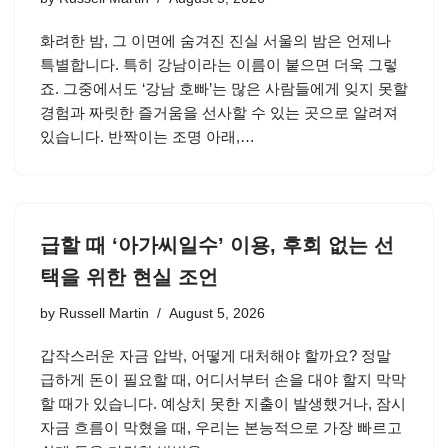
화려한 밤, 그 이면에 숨겨진 진실 서울의 밤은 언제나
특별합니다. 특히 강남이라는 이름이 붙으면 더욱 그렇
죠. 그중에서도 ‘강남 호빠’는 많은 사람들에게 잊지 못할
경험과 짜릿한 즐거움을 선사할 수 있는 곳으로 알려져
있습니다. 반짝이는 조명 아래,…
급할 때 ‘아가씨일수’ 이용, 후회 없는 선
택을 위한 현실 조언
by
Russell Martin
August 5, 2026
갑작스러운 자금 압박, 어떻게 대처해야 할까요? 정말
급하게 돈이 필요할 때, 어디서부터 손을 대야 할지 막막
할 때가 있습니다. 예상치 못한 지출이 발생했거나, 잠시
자금 흐름이 막혔을 때, 우리는 본능적으로 가장 빠르고