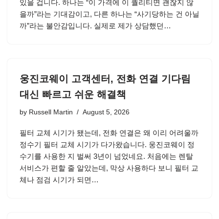
있을 겁니다. 하나는 “이 가격에 이 퀄리티면 괜찮지 않
을까”라는 기대감이고, 다른 하나는 “사기당하는 건 아닐
까”라는 불안감입니다. 실제로 제가 상담했던…
웅진코웨이 고객센터, 전화 연결 기다림
대신 빠르고 쉬운 해결책
by
Russell Martin
August 5, 2026
필터 교체 시기가 됐는데, 전화 연결은 왜 이리 어려울까
정수기 필터 교체 시기가 다가왔습니다. 웅진코웨이 정
수기를 사용한 지 벌써 3년이 넘었네요. 처음에는 렌탈
서비스가 편할 줄 알았는데, 막상 사용하다 보니 필터 교
체나 점검 시기가 되면…