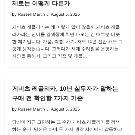
제로는 어떻게 다른가
by
Russell Martin
August 5, 2026
게비츠 레플리카는 왜 이렇게 말이 많을까 게비츠 레플
리카라는 단어를 검색창에 치면 나오는 건 대부분 비슷
한 얘기입니다. 가품, 짝퉁, 사기. 저도 10년 전만 해도 그
렇게 생각했습니다. 그러다가 시계 수리점을 운영하는
지인을 통해서, 그리고 직접 몇 개를…
게비츠 레플리카, 10년 실무자가 말하는
구매 전 확인할 7가지 기준
by
Russell Martin
August 5, 2026
당신이 지금 고민하는 그 순간 게비츠 레플리카를 검색
하는 순간, 당신은 아마 두 가지 생각 사이에서 갈등하고