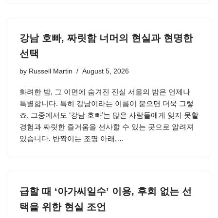
강남 호빠, 짜릿함 너머의 현실과 현명한
선택
by
Russell Martin
August 5, 2026
화려한 밤, 그 이면에 숨겨진 진실 서울의 밤은 언제나
특별합니다. 특히 강남이라는 이름이 붙으면 더욱 그렇
죠. 그중에서도 ‘강남 호빠’는 많은 사람들에게 잊지 못할
경험과 짜릿한 즐거움을 선사할 수 있는 곳으로 알려져
있습니다. 반짝이는 조명 아래,…
급할 때 ‘아가씨일수’ 이용, 후회 없는 선
택을 위한 현실 조언