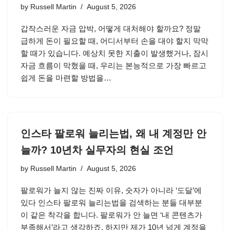
by
Russell Martin
August 5, 2026
갑작스러운 자금 압박, 어떻게 대처해야 할까요? 정말
급하게 돈이 필요할 때, 어디서부터 손을 대야 할지 막막
할 때가 있습니다. 예상치 못한 지출이 발생했거나, 잠시
자금 흐름이 막혔을 때, 우리는 본능적으로 가장 빠르고
쉽게 돈을 마련할 방법을…
인스타 팔로워 늘리는법, 왜 내 계정만 안
늘까? 10년차 실무자의 현실 조언
by
Russell Martin
August 5, 2026
팔로워가 늘지 않는 진짜 이유, 숫자가 아니라 ‘도달’에
있다 인스타 팔로워 늘리는법을 검색하는 분들 대부분
이 같은 착각을 합니다. 팔로워가 안 늘면 ‘내 콘텐츠가
부족해서’라고 생각하죠. 하지만 제가 10년 넘게 계정을