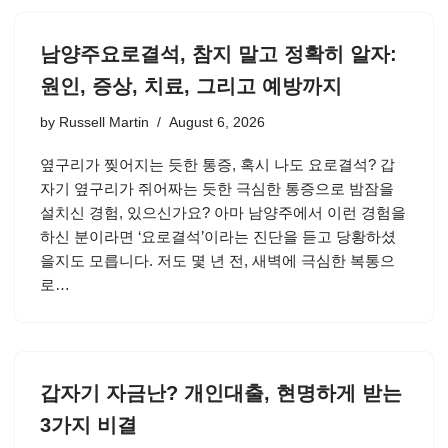
남양주요로결석, 참지 말고 정확히 알자:
원인, 증상, 치료, 그리고 예방까지
by
Russell Martin
August 6, 2026
옆구리가 찢어지는 듯한 통증, 혹시 나도 요로결석? 갑
자기 옆구리가 쥐어짜는 듯한 극심한 통증으로 밤잠을
설치신 경험, 있으신가요? 아마 남양주에서 이런 경험을
하신 분이라면 ‘요로결석’이라는 진단을 듣고 당황하셨
을지도 모릅니다. 저도 몇 년 전, 새벽에 극심한 복통으
로…
갑자기 자금난? 개인대출, 현명하게 받는
3가지 비결