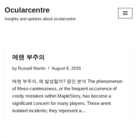
Ocularcentre
Skip
Insights and updates about ocularcentre
to
content
메랜 부주의
by
Russell Martin
August 8, 2026
메랜 부주의, 왜 발생할까? 원인 분석 The phenomenon
of Meso carelessness, or the frequent occurrence of
costly mistakes within MapleStory, has become a
significant concern for many players. These arent
isolated incidents; they represent a…