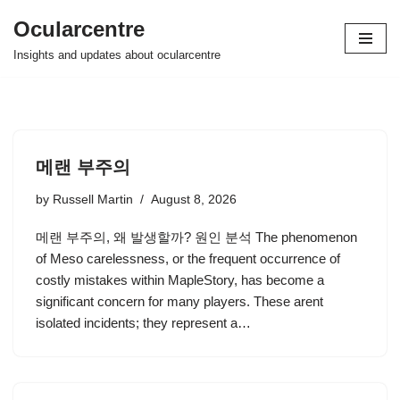
Ocularcentre
Skip
Insights and updates about ocularcentre
to
content
메랜 부주의
by
Russell Martin
August 8, 2026
메랜 부주의, 왜 발생할까? 원인 분석 The phenomenon
of Meso carelessness, or the frequent occurrence of
costly mistakes within MapleStory, has become a
significant concern for many players. These arent
isolated incidents; they represent a…